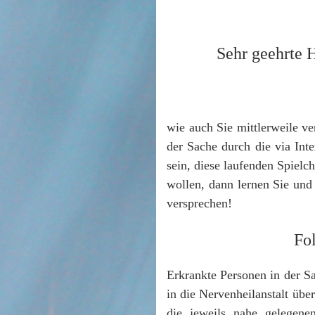
Sehr geehrte H
wie auch Sie mittlerweile ve
der Sache durch die via Int
sein, diese laufenden Spielc
wollen, dann lernen Sie und
versprechen!
Fol
Erkrankte Personen in der Sa
in die Nervenheilanstalt übe
die jeweils nahe gelegene