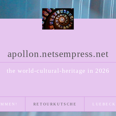
apollon.netsempress.net
the world-cultural-heritage in 2026
OMMEN!
RETOURKUTSCHE
LUEBECK