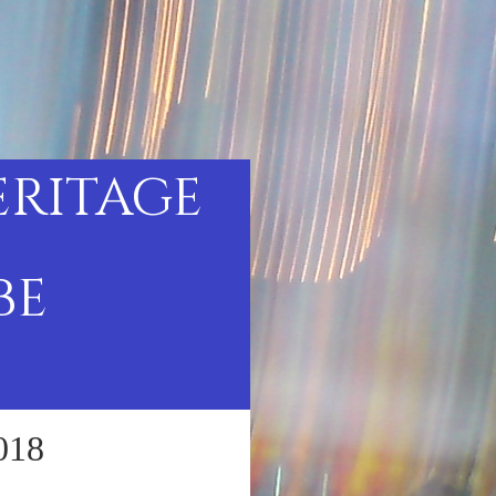
eritage
be
018