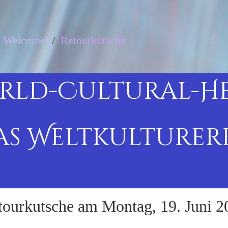
Welcome!
/
Retourkutsche
rld-Cultural-H
as Weltkulturer
tourkutsche am Montag, 19. Juni 2