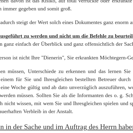
hen davon ist das Risiko, auf total verrückte oder erkrankte
n immer gegeben und somit groß.
adurch steigt der Wert solch eines Dokumentes ganz enorm a
usgeführt zu werden und nicht um die Befehle zu beurteil
en ganz einfach der Überblick und ganz offensichtlich der Sach
rson ist nicht Ihre "Dienerin", Sie erkrankten Möchtegern-G
nen müssen, Unterschiede zu erkennen und das lernen Sie 
einem für Sie und Ihresgleichen bestellten Betreuer durch 
r eine Woche gültig und ab dato unverzüglich auszuführen, wo
 werden müssen. Sollten Sie als die Informanten des o. g. S
h nicht wissen, mit wem Sie und Ihresgleichen spielen und sp
uerhaften Verbleib in der Anstalt.
n in der Sache und im Auftrag des Herrn hab