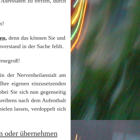
 Adressaten zu treffen, durch
n!
en,
denn das können Sie und
verstand in der Sache fehlt.
ernegroß!
in der Nervenheilanstalt am
Ihre eigenen einzusetzenden
bei Sie sich nun gegenseitig
chreibens nach dem Aufenthalt
ielen lassen, verdoppelt sich
en oder übernehmen