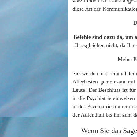
vorzufinden ist. Ganz abgese
diese Art der Kommunikatio
D
Befehle sind dazu da, um a
Ihresgleichen nicht, da Ihn
Meine Pe
Sie werden erst einmal ler
Allerbesten gemeinsam mit 
Leute! Der Beschluss ist fü
in die Psychiatrie einweisen
in der Psychiatrie immer noc
der Aufenthalt bis hin zum da
Wenn Sie das Sage