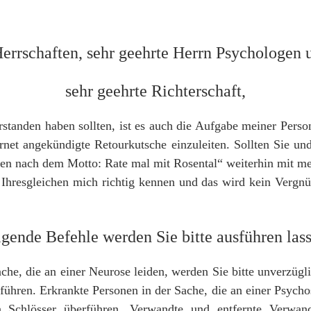
errschaften, sehr geehrte Herrn Psychologen 
sehr geehrte Richterschaft,
rstanden haben sollten, ist es auch die Aufgabe meiner Pers
ernet angekündigte Retourkutsche einzuleiten. Sollten Sie u
hen nach dem Motto: Rate mal mit Rosental“ weiterhin mit me
 Ihresgleichen mich richtig kennen und das wird kein Vergnü
gende Befehle werden Sie bitte ausführen las
che, die an einer Neurose leiden, werden Sie bitte unverzügl
rführen. Erkrankte Personen in der Sache, die an einer Psychos
n Schlösser überführen. Verwandte und entfernte Verwan